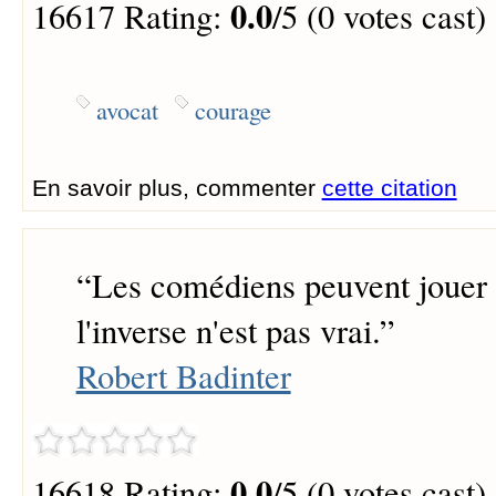
0.0
16617 Rating:
/5 (0 votes cast)
avocat
courage
En savoir plus, commenter
cette citation
“
Les comédiens peuvent jouer 
l'inverse n'est pas vrai.
”
Robert Badinter
0.0
16618 Rating:
/5 (0 votes cast)