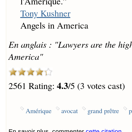
l'Amérique.
”
Tony Kushner
Angels in America
En anglais : "Lawyers are the high
America"
4.3
2561 Rating:
/5 (3 votes cast)
Amérique
avocat
grand prêtre
p
En savoir plus, commenter
cette citation