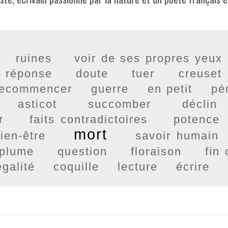
ruines
voir de ses propres yeux
 réponse
doute
tuer
creuset
recommencer
guerre
en petit
pér
asticot
succomber
déclin
r
faits contradictoires
potence
mort
ien-être
savoir humain
plume
question
floraison
fin 
égalité
coquille
lecture
écrire