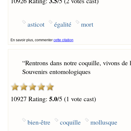
3.5
10926 Rating:
/5 (2 votes cast)
asticot
égalité
mort
En savoir plus, commenter
cette citation
“
Rentrons dans notre coquille, vivons de l
Souvenirs entomologiques
5.0
10927 Rating:
/5 (1 vote cast)
bien-être
coquille
mollusque