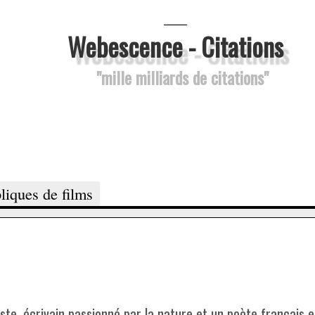
___
Webescence - Citations
"mille milliards de citations"
liques de films
te, écrivain passionné par la nature et un poète français e