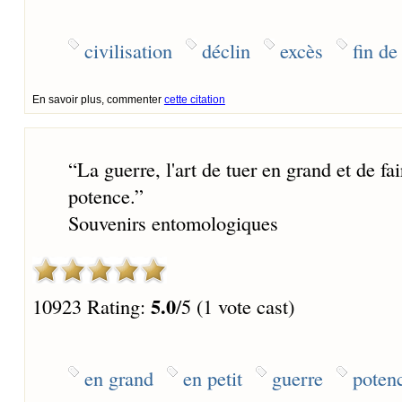
civilisation
déclin
excès
fin de
En savoir plus, commenter
cette citation
“
La guerre, l'art de tuer en grand et de fai
potence.
”
Souvenirs entomologiques
5.0
10923 Rating:
/5 (1 vote cast)
en grand
en petit
guerre
poten