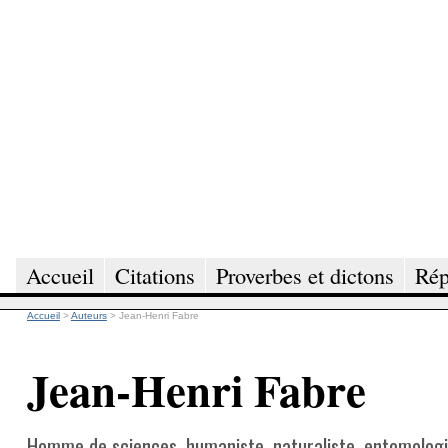
Accueil
Citations
Proverbes et dictons
Rép
Accueil
>
Auteurs
>
Jean-Henri Fabre
Jean-Henri Fabre
Homme de sciences, humaniste, naturaliste, entomologis