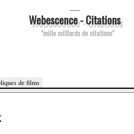
___
Webescence - Citations
"mille milliards de citations"
liques de films
x