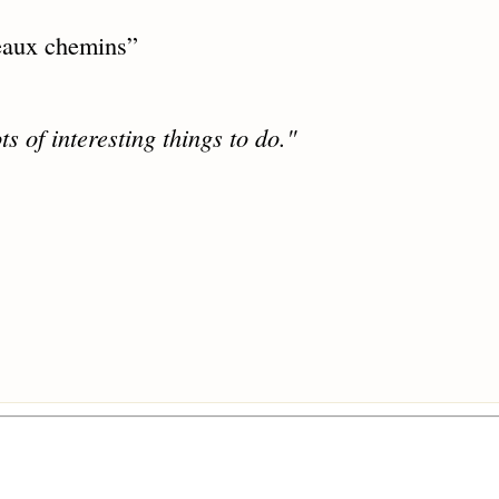
veaux chemins
”
s of interesting things to do."