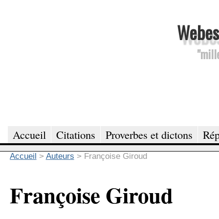
Webesc
"mill
Accueil
Citations
Proverbes et dictons
Rép
Accueil
>
Auteurs
>
Françoise Giroud
Françoise Giroud