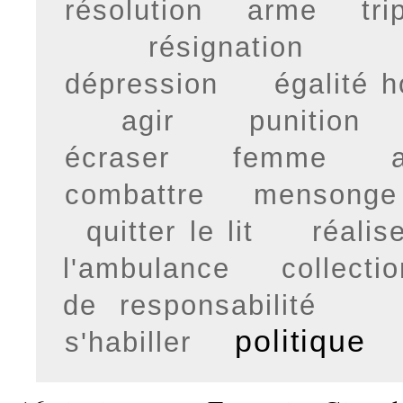
résolution
arme
tri
résignation
dépression
égalité
agir
punition
écraser
femme
combattre
mensonge
quitter le lit
réalis
l'ambulance
collecti
de responsabilité
politique
s'habiller