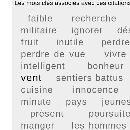
Les mots clés associés avec ces citations
faible
recherche
militaire
ignorer
dé
fruit
inutile
perdr
perdre de vue
vivre
intelligent
bonheur
vent
sentiers battus
cuisine
innocence
minute
pays
jeune
présent
poursuit
manger
les hommes