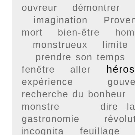
ouvreur
démontrer
imagination
Prove
mort
bien-être
ho
monstrueux
limite
prendre son temps
héro
fenêtre
aller
expérience
gouv
recherche du bonheur
monstre
dire l
gastronomie
révolu
incognita
feuillage