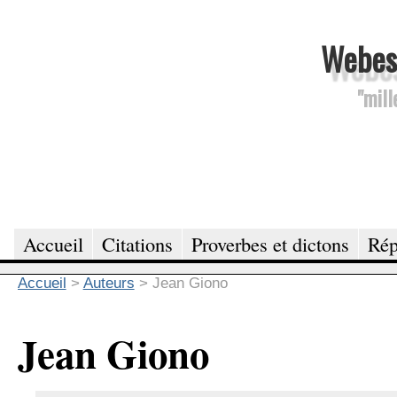
Webesc
"mill
Accueil
Citations
Proverbes et dictons
Rép
Accueil
>
Auteurs
>
Jean Giono
Jean Giono