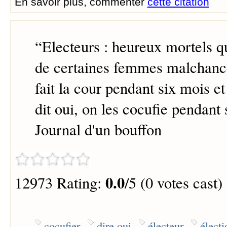
En savoir plus, commenter
cette citation
“
Electeurs : heureux mortels qu
de certaines femmes malchanc
fait la cour pendant six mois et
dit oui, on les cocufie pendant 
Journal d'un bouffon
0.0
12973 Rating:
/5 (0 votes cast)
cocufier
dire oui
électeur
électi