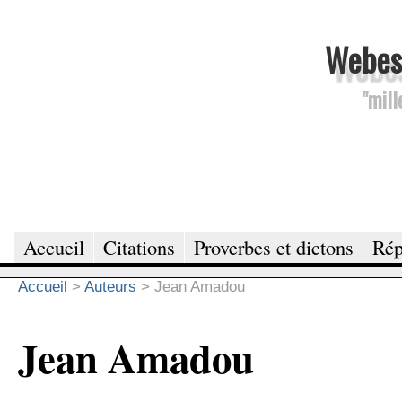
Webesc
"mill
Accueil
Citations
Proverbes et dictons
Rép
Accueil
>
Auteurs
>
Jean Amadou
Jean Amadou