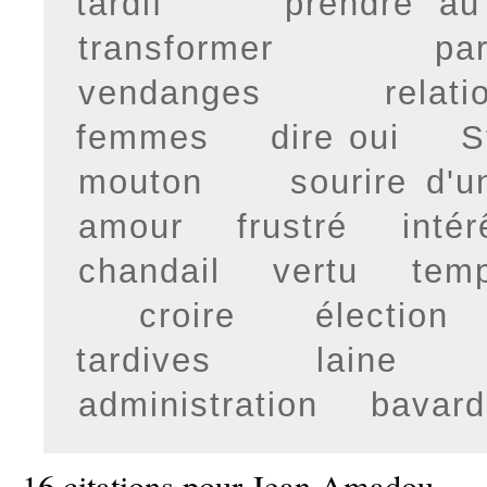
tardif
prendre au
transformer
pa
vendanges
relat
femmes
dire oui
S
mouton
sourire d'
amour
frustré
intér
chandail
vertu
tem
croire
élection
tardives
laine
administration
bavard
16 citations pour Jean Amadou