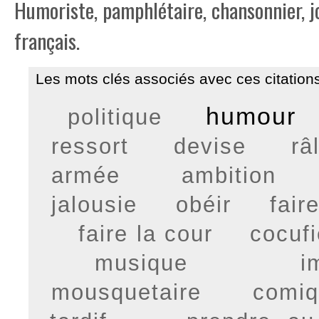
Humoriste, pamphlétaire, chansonnier, jo
français.
Les mots clés associés avec ces citations
humour
politique
ressort
devise
râ
armée
ambition
jalousie
obéir
fair
faire la cour
cocufi
musique
i
mousquetaire
comi