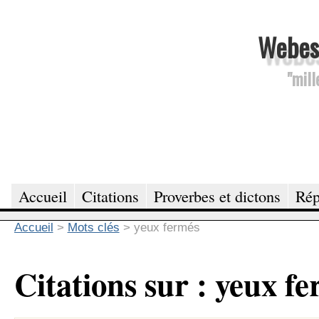
Webesc
"mill
Accueil
Citations
Proverbes et dictons
Rép
Accueil
>
Mots clés
>
yeux fermés
Citations sur : yeux f