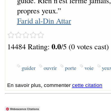
guide. Rien n'est fermé jamais,
propres yeux.
”
Farid al-Din Attar
0.0
14484 Rating:
/5 (0 votes cast)
guider
ouvrir
porte
voie
yeu
En savoir plus, commenter
cette citation
Webescence Citations