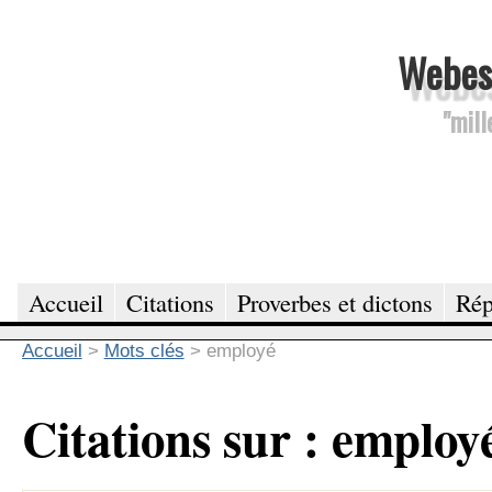
Webesc
"mill
Accueil
Citations
Proverbes et dictons
Rép
Accueil
>
Mots clés
>
employé
Citations sur : employ