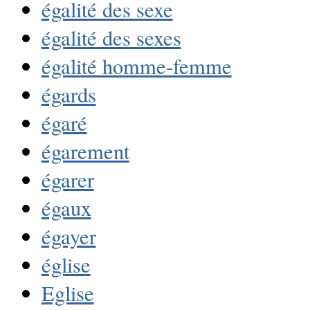
égalité des sexe
égalité des sexes
égalité homme-femme
égards
égaré
égarement
égarer
égaux
égayer
église
Eglise