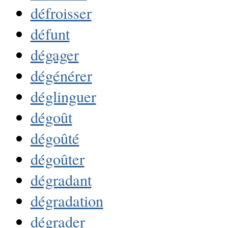
défroisser
défunt
dégager
dégénérer
déglinguer
dégoût
dégoûté
dégoûter
dégradant
dégradation
dégrader