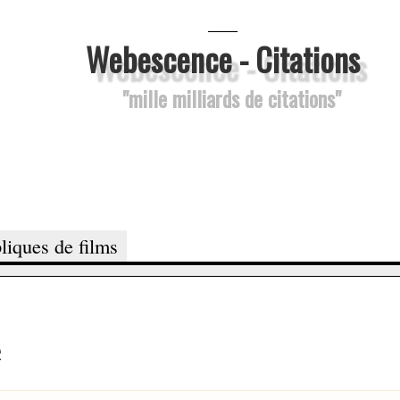
___
Webescence - Citations
"mille milliards de citations"
liques de films
e