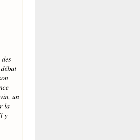
n des
 débat
son
ance
vin, un
r la
l y