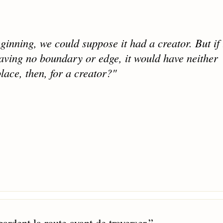
ginning, we could suppose it had a creator. But if 
having no boundary or edge, it would have neither
lace, then, for a creator?"
ardent la route avant de traverser.
”