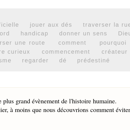
icielle
jouer aux dés
traverser la ru
ord
handicap
donner un sens
Die
rser une route
comment
pourquoi
re curieux
commencement
créateur
isme
regarder
dé
prédestiné
 le plus grand évènement de l'histoire humaine.
nier, à moins que nous découvrions comment évite