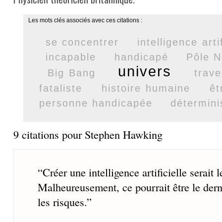
Les mots clés associés avec ces citations :
se concentrer
intelligence artif
incapable
handicapé
Pôle N
univers
Big Bang
trave
fataliste
histoire humaine
êt
personne handicapée
détermin
9 citations pour Stephen Hawking
“
Créer une intelligence artificielle serait
Malheureusement, ce pourrait être le der
les risques.
”