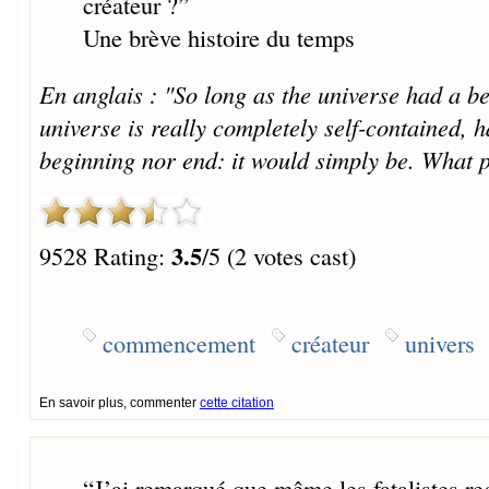
créateur ?
”
Une brève histoire du temps
En anglais : "So long as the universe had a be
universe is really completely self-contained, 
beginning nor end: it would simply be. What p
3.5
9528 Rating:
/5 (2 votes cast)
commencement
créateur
univers
En savoir plus, commenter
cette citation
“
J’ai remarqué que même les fatalistes reg