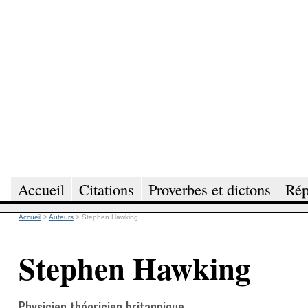
Accueil
Citations
Proverbes et dictons
Rép
Accueil
>
Auteurs
>
Stephen Hawking
Stephen Hawking
Physicien théoricien britannique.