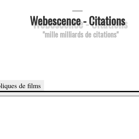
___
Webescence - Citations
"mille milliards de citations"
liques de films