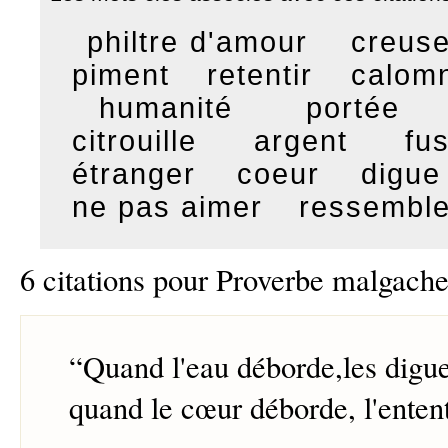
philtre d'amour
creuse
piment
retentir
calomn
humanité
portée
citrouille
argent
fus
étranger
coeur
digue
ne pas aimer
ressemble
6 citations pour Proverbe malgach
“
Quand l'eau déborde,les digu
quand le cœur déborde, l'enten