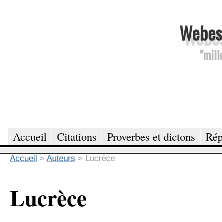
Webesc
"mill
Accueil
Citations
Proverbes et dictons
Rép
Accueil
>
Auteurs
>
Lucrèce
Lucrèce