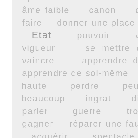
âme faible
canon
faire
donner une place
Etat
pouvoir
vigueur
se mettre 
vaincre
apprendre d
apprendre de soi-même
haute
perdre
peu
beaucoup
ingrat
d
parler
guerre
tr
gagner
réparer une fa
acquérir
spectacle