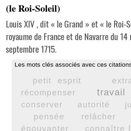
(le Roi-Soleil)
Louis XIV , dit « le Grand » et « le Roi-S
royaume de France et de Navarre du 14 m
septembre 1715.
Les mots clés associés avec ces citations
petit esprit
extr
travail
récompenser
conserver
autorité
j
pensée
relâcher
épouvanter
connaître