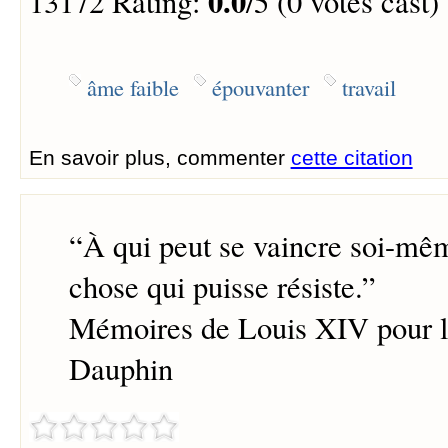
0.0
13172 Rating:
/5 (0 votes cast)
âme faible
épouvanter
travail
En savoir plus, commenter
cette citation
“
À qui peut se vaincre soi-mêm
chose qui puisse résiste.
”
Mémoires de Louis XIV pour l'
Dauphin