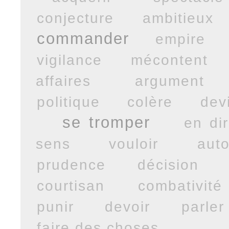
conjecture
ambitieux
commander
empire
vigilance
mécontent
affaires
argument
politique
colère
dev
se tromper
en dir
sens
vouloir
auto
prudence
décision
courtisan
combativité
punir
devoir
parler
faire des choses