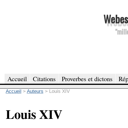
Webesc
"mill
Accueil
Citations
Proverbes et dictons
Rép
Accueil
>
Auteurs
>
Louis XIV
Louis XIV