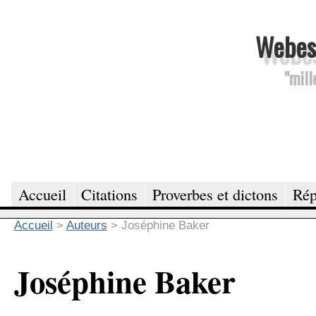
Webesc
"mill
Accueil
Citations
Proverbes et dictons
Rép
Accueil
>
Auteurs
>
Joséphine Baker
Joséphine Baker