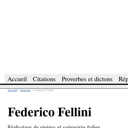
Accueil
Citations
Proverbes et dictons
Rép
Accueil
>
Auteurs
>
Federico Fellini
Federico Fellini
Réalisateur de cinéma et scénariste italien.