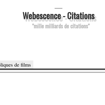
___
Webescence - Citations
"mille milliards de citations"
liques de films