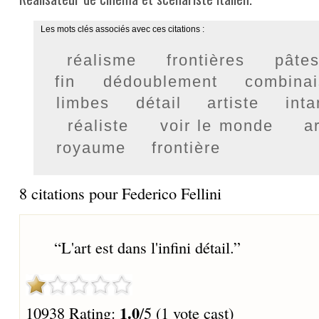
Les mots clés associés avec ces citations :
réalisme
frontières
pâte
fin
dédoublement
combina
limbes
détail
artiste
inta
réaliste
voir le monde
a
royaume
frontière
8 citations pour Federico Fellini
“
L'art est dans l'infini détail.
”
1.0
10938 Rating:
/5 (1 vote cast)