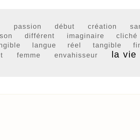
s
passion
début
création
sa
ison
différent
imaginaire
cliché
ngible
langue
réel
tangible
fi
la vie
rt
femme
envahisseur