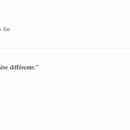
 fin
re différente.
”