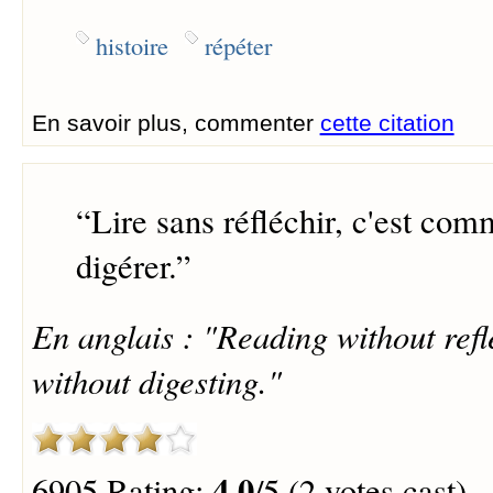
histoire
répéter
En savoir plus, commenter
cette citation
“
Lire sans réfléchir, c'est co
digérer.
”
En anglais : "Reading without refle
without digesting."
4.0
6905 Rating:
/5 (2 votes cast)