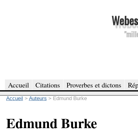
Webesc
"mill
Accueil
Citations
Proverbes et dictons
Rép
Accueil
>
Auteurs
>
Edmund Burke
Edmund Burke