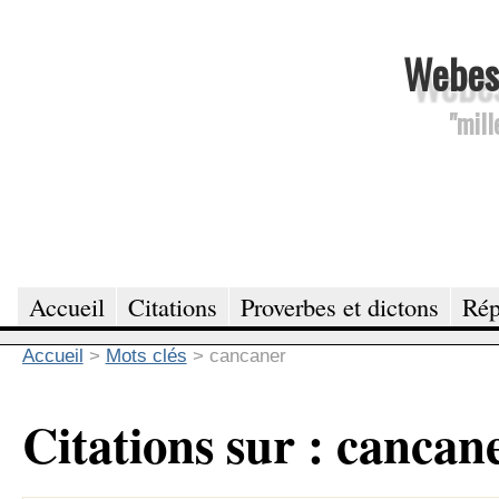
Webesc
"mill
Accueil
Citations
Proverbes et dictons
Rép
Accueil
>
Mots clés
>
cancaner
Citations sur : cancan