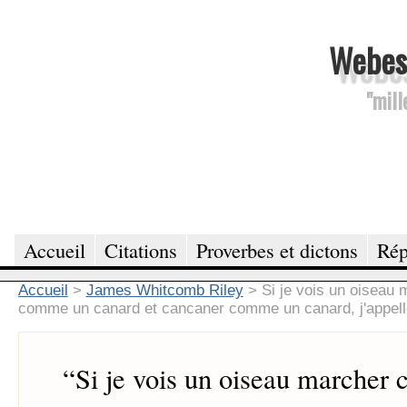
Webesc
"mill
Accueil
Citations
Proverbes et dictons
Rép
Accueil
>
James Whitcomb Riley
>
Si je vois un oiseau
comme un canard et cancaner comme un canard, j'appelle
“
Si je vois un oiseau marcher