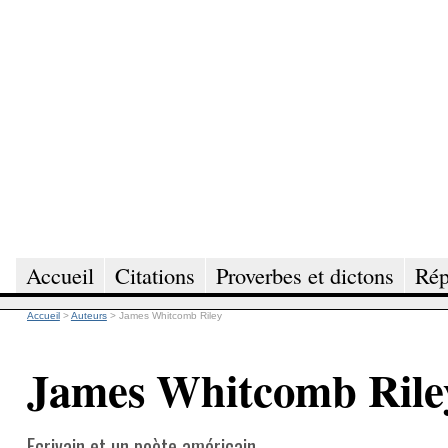
Accueil
Citations
Proverbes et dictons
Rép
Accueil
>
Auteurs
>
James Whitcomb Riley
James Whitcomb Rile
Ecrivain et un poète américain.