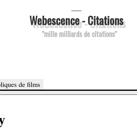
___
Webescence - Citations
"mille milliards de citations"
liques de films
y