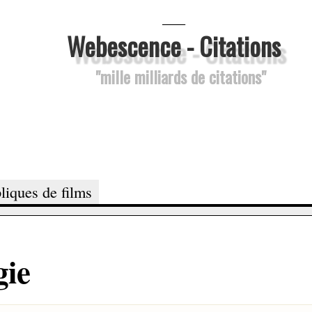
___
Webescence - Citations
"mille milliards de citations"
liques de films
gie