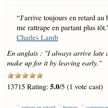
“
J'arrive toujours en retard au
me rattrape en partant plus tôt.
Charles Lamb
En anglais : "I always arrive late a
make up for it by leaving early."
5.0
13715 Rating:
/5 (1 vote cast)
arriver en retard
bureau
compense