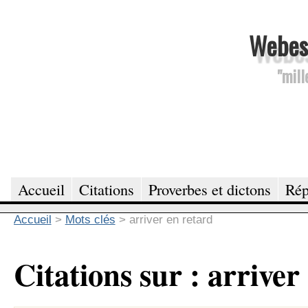
Webesc
"mill
Accueil
Citations
Proverbes et dictons
Rép
Accueil
>
Mots clés
>
arriver en retard
Citations sur : arriver