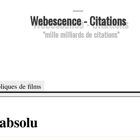
___
Webescence - Citations
"mille milliards de citations"
liques de films
 absolu