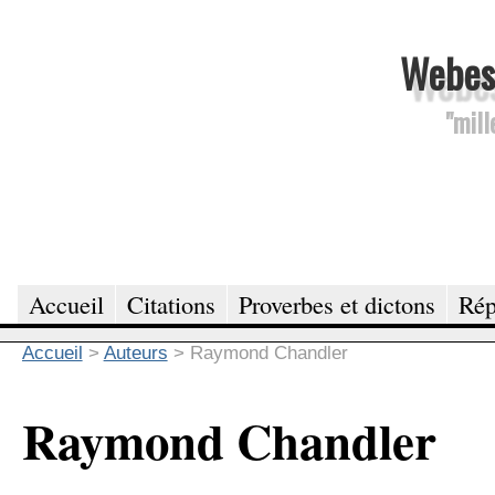
Webesc
"mill
Accueil
Citations
Proverbes et dictons
Rép
Accueil
>
Auteurs
>
Raymond Chandler
Raymond Chandler