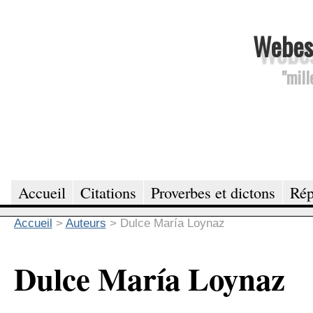
Webesc
"mill
Accueil
Citations
Proverbes et dictons
Rép
Accueil
>
Auteurs
>
Dulce María Loynaz
Dulce María Loynaz