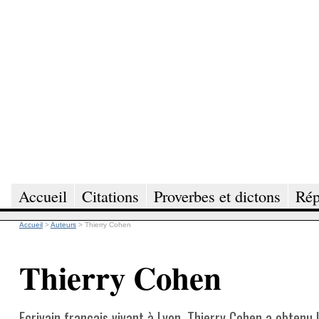
Accueil
Citations
Proverbes et dictons
Rép
Accueil
>
Auteurs
>
Thierry Cohen
Thierry Cohen
Ecrivain français vivant à Lyon. Thierry Cohen a obtenu 