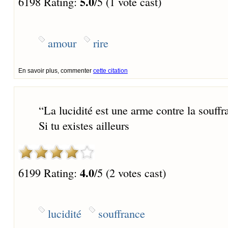
5.0
6198 Rating:
/5 (1 vote cast)
amour
rire
En savoir plus, commenter
cette citation
“
La lucidité est une arme contre la souffr
Si tu existes ailleurs
4.0
6199 Rating:
/5 (2 votes cast)
lucidité
souffrance