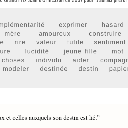
mplémentarité
exprimer
hasard
mère
amoureux
construire
re
rire
valeur
futile
sentiment
sure
lucidité
jeune fille
mot
 choses
individu
aider
compag
modeler
destinée
destin
papie
 et celles auxquels son destin est lié.
”