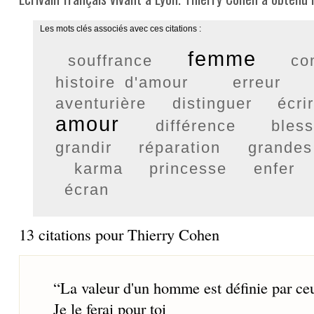
Les mots clés associés avec ces citations :
femme
souffrance
co
histoire d'amour
erreur
aventurière
distinguer
écri
amour
différence
bles
grandir
réparation
grandes
karma
princesse
enfer
écran
13 citations pour Thierry Cohen
“
La valeur d'un homme est définie par ceux
Je le ferai pour toi