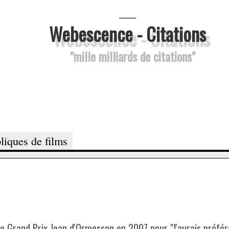
___
Webescence - Citations
"mille milliards de citations"
liques de films
le Grand Prix Jean d'Ormesson en 2007 pour "J'aurais préféré