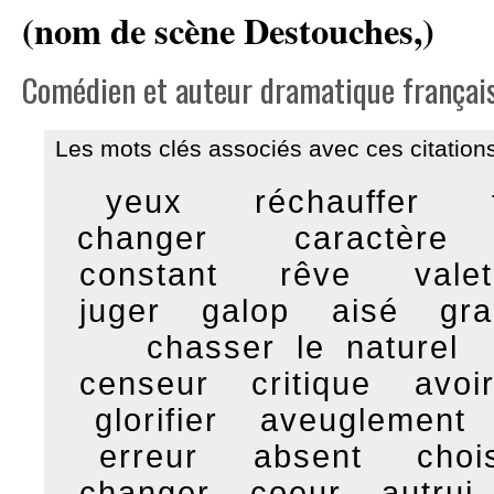
(nom de scène Destouches,)
Comédien et auteur dramatique français
Les mots clés associés avec ces citations
yeux
réchauffer
changer
caractère
constant
rêve
valet
juger
galop
aisé
gr
chasser le naturel
censeur
critique
avoir
glorifier
aveuglement
erreur
absent
chois
changer
coeur
autrui