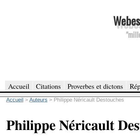
Webesc
"mill
Accueil
Citations
Proverbes et dictons
Rép
Accueil
>
Auteurs
>
Philippe Néricault Destouches
Philippe Néricault De