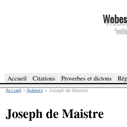
Webesc
"mill
Accueil
Citations
Proverbes et dictons
Rép
Accueil
>
Auteurs
>
Joseph de Maistre
Joseph de Maistre