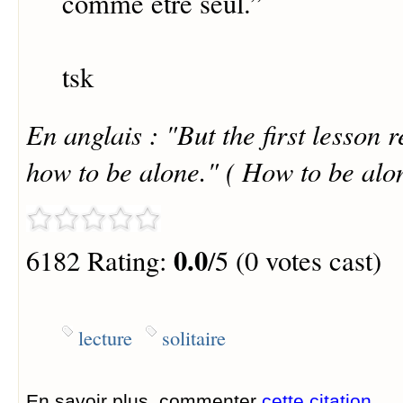
comme être seul.
”
tsk
En anglais : "But the first lesson 
how to be alone." ( How to be alo
0.0
6182 Rating:
/5 (0 votes cast)
lecture
solitaire
En savoir plus, commenter
cette citation