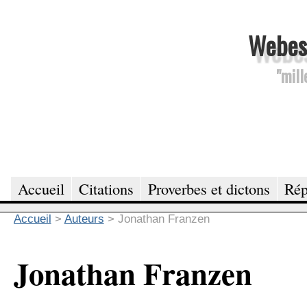
Webesc
"mill
Accueil
Citations
Proverbes et dictons
Rép
Accueil
>
Auteurs
>
Jonathan Franzen
Jonathan Franzen