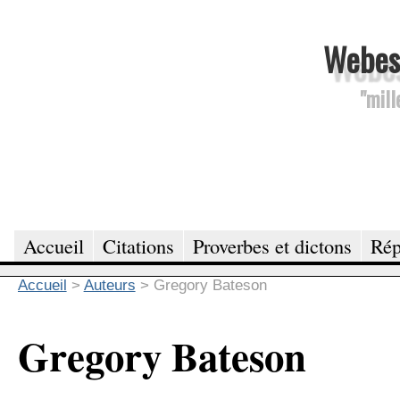
Webesc
"mill
Accueil
Citations
Proverbes et dictons
Rép
Accueil
>
Auteurs
>
Gregory Bateson
Gregory Bateson