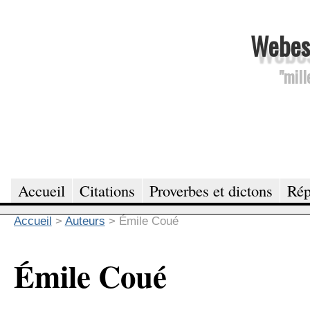
Webesc
"mill
Accueil
Citations
Proverbes et dictons
Rép
Accueil
>
Auteurs
>
Émile Coué
Émile Coué