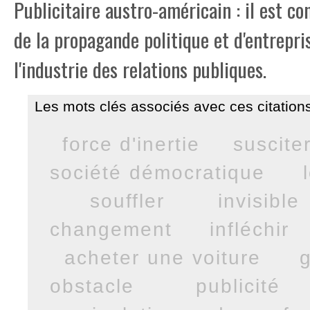
Publicitaire austro-américain : il est c
de la propagande politique et d'entrepris
l'industrie des relations publiques.
Les mots clés associés avec ces citations
force d'inertie
suscite
société démocratique
souffler
invisible
changement
infléchir
acheter une voiture
g
obstacle
publicité