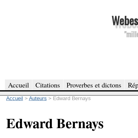
Webesc
"mill
Accueil
Citations
Proverbes et dictons
Rép
Accueil
>
Auteurs
>
Edward Bernays
Edward Bernays