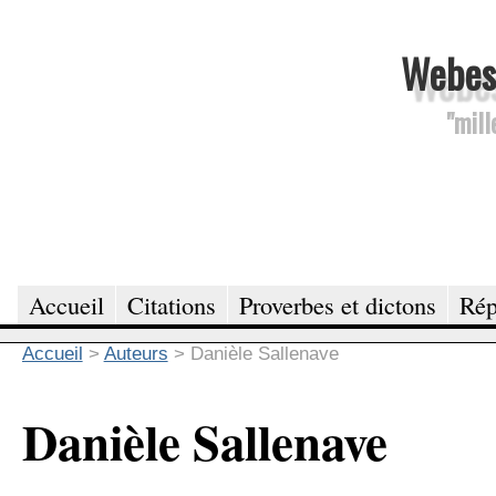
Webesc
"mill
Accueil
Citations
Proverbes et dictons
Rép
Accueil
>
Auteurs
>
Danièle Sallenave
Danièle Sallenave