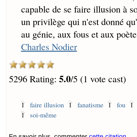
capable de se faire illusion à s
un privilège qui n'est donné qu
au génie, aux fous et aux poète
Charles Nodier
5.0
5296 Rating:
/5 (1 vote cast)
1
faire illusion
1
fanatisme
1
fou
1
1
soi-même
En savoir plus, commenter
cette citation