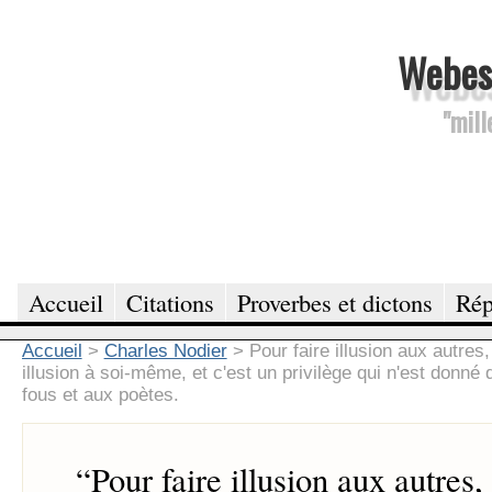
Webesc
"mill
Accueil
Citations
Proverbes et dictons
Rép
Accueil
>
Charles Nodier
>
Pour faire illusion aux autres,
illusion à soi-même, et c'est un privilège qui n'est donné
fous et aux poètes.
“
Pour faire illusion aux autres, 