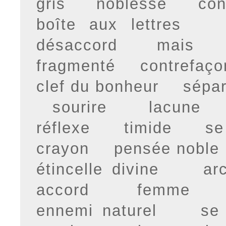
gris
noblesse
con
boîte aux lettres
désaccord
mais
fragmenté
contrefaço
clef du bonheur
sépar
sourire
lacune
réflexe
timide
se
crayon
pensée noble
étincelle divine
ar
accord
femme
ennemi naturel
se 