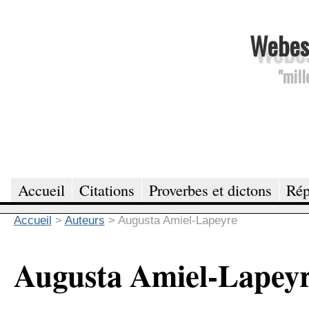
Webesc
"mill
Accueil
Citations
Proverbes et dictons
Rép
Accueil
>
Auteurs
>
Augusta Amiel-Lapeyre
Augusta Amiel-Lapey