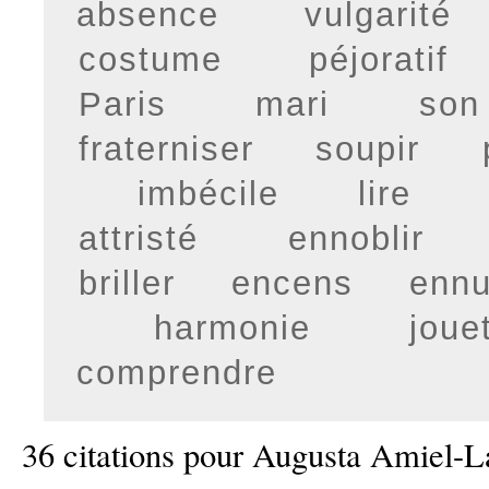
absence
vulgarité
costume
péjoratif
Paris
mari
son
fraterniser
soupir
imbécile
lire
attristé
ennoblir
briller
encens
ennu
harmonie
joue
comprendre
36 citations pour Augusta Amiel-L