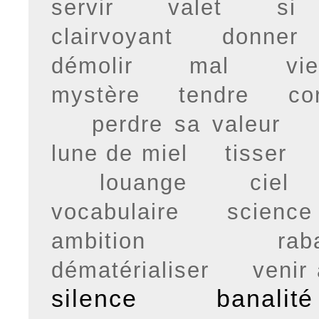
servir
valet
si
clairvoyant
donner
démolir
mal
vie
mystère
tendre
co
perdre sa valeur
lune de miel
tisser
louange
ciel
vocabulaire
science
ambition
rab
dématérialiser
venir
silence
banalité