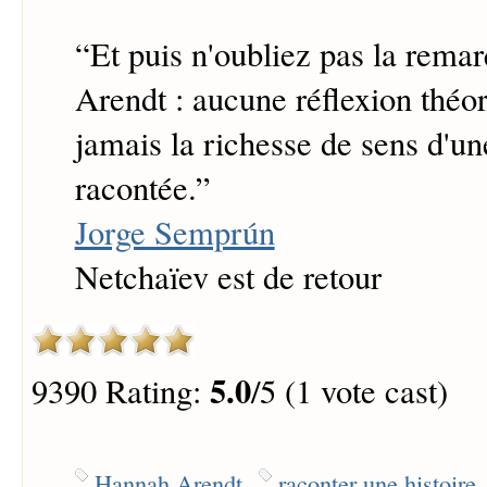
“
Et puis n'oubliez pas la rem
Arendt : aucune réflexion théo
jamais la richesse de sens d'un
racontée.
”
Jorge Semprún
Netchaïev est de retour
5.0
9390 Rating:
/5 (1 vote cast)
Hannah Arendt
raconter une histoire