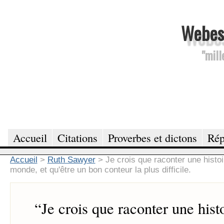
Webesc
"mill
Accueil
Citations
Proverbes et dictons
Rép
Accueil
>
Ruth Sawyer
>
Je crois que raconter une histoi
monde, et qu'être un bon conteur la plus difficile.
“
Je crois que raconter une histo