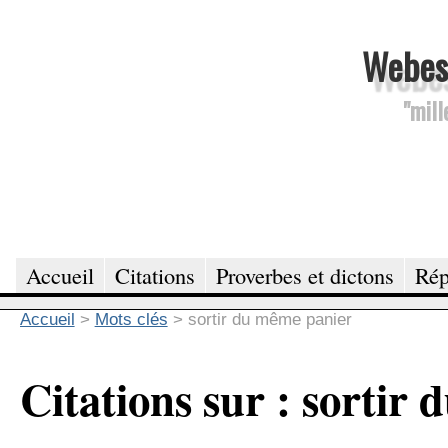
Webesc
"mill
Accueil
Citations
Proverbes et dictons
Rép
Accueil
>
Mots clés
>
sortir du même panier
Citations sur : sortir