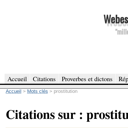
Webesc
"mill
Accueil
Citations
Proverbes et dictons
Rép
Accueil
>
Mots clés
>
prostitution
Citations sur : prostit