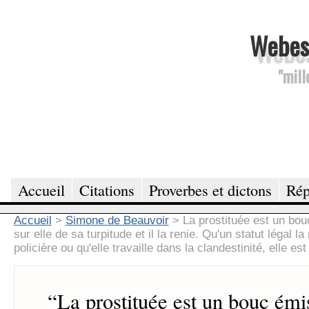
Webesc
"mill
Accueil
Citations
Proverbes et dictons
Rép
Accueil
>
Simone de Beauvoir
>
La prostituée est un bou
sur elle de sa turpitude et il la renie. Qu'un statut légal 
policière ou qu'elle travaille dans la clandestinité, elle est
“
La prostituée est un bouc émi