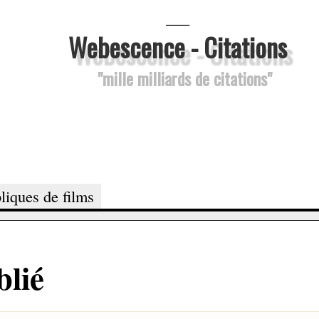
___
Webescence - Citations
"mille milliards de citations"
liques de films
blié