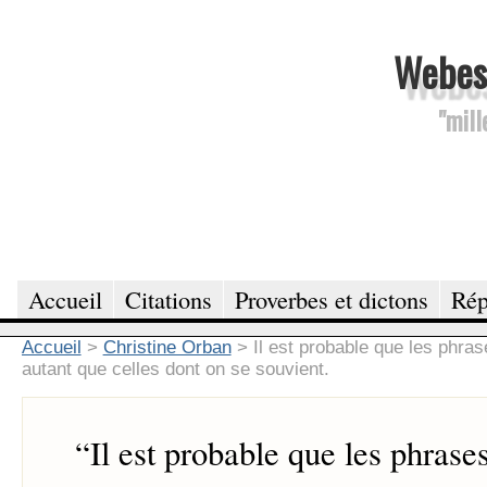
Webesc
"mill
Accueil
Citations
Proverbes et dictons
Rép
Accueil
>
Christine Orban
>
Il est probable que les phra
autant que celles dont on se souvient.
“
Il est probable que les phrase