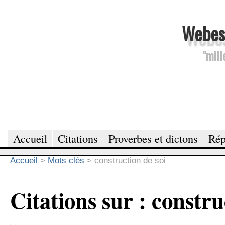
Webesc
"mill
Accueil
Citations
Proverbes et dictons
Rép
Accueil
>
Mots clés
>
construction de soi
Citations sur : constru