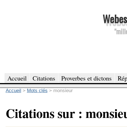
Webesc
"mill
Accueil
Citations
Proverbes et dictons
Rép
Accueil
>
Mots clés
>
monsieur
Citations sur : monsie