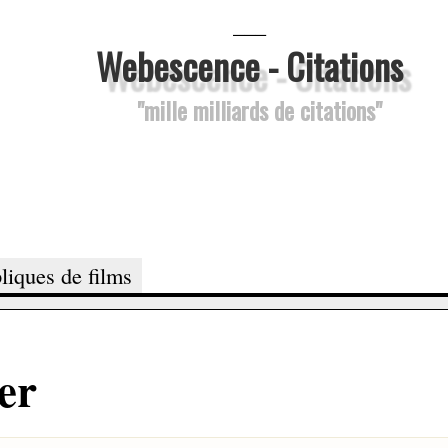
___
Webescence - Citations
"mille milliards de citations"
liques de films
rer