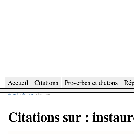
Accueil
Citations
Proverbes et dictons
Rép
Accueil
>
Mots clés
>
instaurer
Citations sur : instau