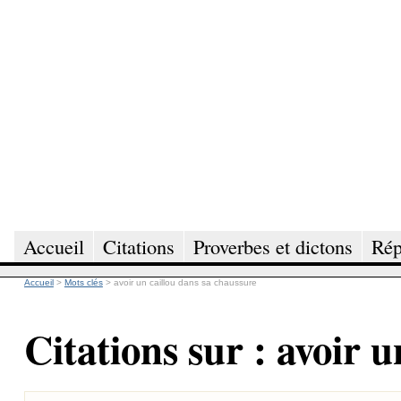
Accueil
Citations
Proverbes et dictons
Rép
Accueil
>
Mots clés
>
avoir un caillou dans sa chaussure
Citations sur : avoir 