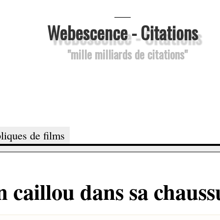
___
Webescence - Citations
"mille milliards de citations"
liques de films
un caillou dans sa chauss