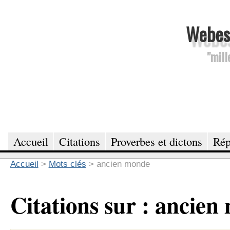
Webesc
"mill
Accueil
Citations
Proverbes et dictons
Rép
Accueil
>
Mots clés
>
ancien monde
Citations sur : ancie