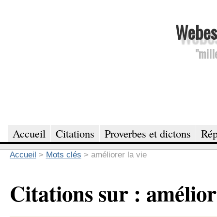
Webesc
"mill
Accueil
Citations
Proverbes et dictons
Rép
Accueil
>
Mots clés
>
améliorer la vie
Citations sur : amélior