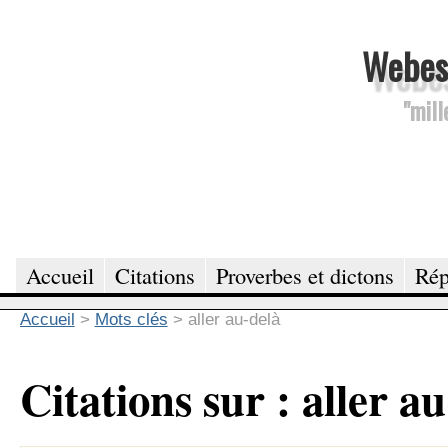
Webesc
"mill
Accueil
Citations
Proverbes et dictons
Rép
Accueil
>
Mots clés
>
aller au-delà
Citations sur : aller a